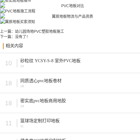
上一篇：
幼儿园场地PVC塑胶地板施工
下一篇：没有了！
相关内容
砂粒纹 YCSY-S-8 室外PVC地板
10
10
同质透心pvc地板卷材
18
18
密实底pvc地板商用地胶
18
18
篮球场定制打印地板
11
11