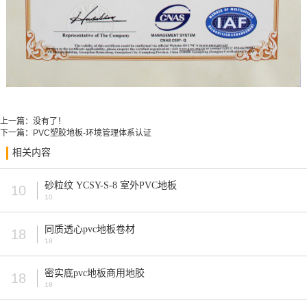
上一篇：没有了！
下一篇：
PVC塑胶地板-环境管理体系认证
相关内容
砂粒纹 YCSY-S-8 室外PVC地板
10
10
同质透心pvc地板卷材
18
18
密实底pvc地板商用地胶
18
18