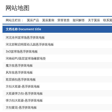
网站地图
网站主栏目：
翼辰产品
翼辰案例
荣誉资质
疑问解答
关于翼辰
联系
文档名称 Document title
河北沧州篮球场悬浮拼装地板
河北邯郸启明星幼儿园悬浮拼装地板
3x3篮球场悬浮拼装地板
河南硅PU面层篮球场橡胶地垫
魔方纹悬浮拼装地板
风车纹悬浮拼装地板
双层插扣悬浮拼装地板
方扣大双菱-悬浮拼装地板
大双菱弹力扣-悬浮拼装地板
弹力扣大双菱-悬浮拼装地板
方扣窗花-悬浮拼装地板